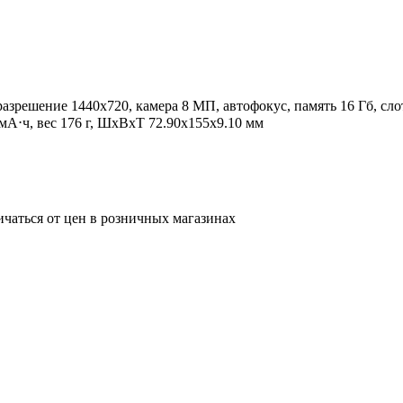
разрешение 1440x720, камера 8 МП, автофокус, память 16 Гб, слот
А⋅ч, вес 176 г, ШxВxТ 72.90x155x9.10 мм
ичаться от цен в розничных магазинах