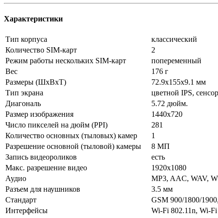
Характеристики
Тип корпуса
классический
Количество SIM-карт
2
Режим работы нескольких SIM-карт
попеременный
Вес
176 г
Размеры (ШxВxТ)
72.9x155x9.1 мм
Тип экрана
цветной IPS, сенсо
Диагональ
5.72 дюйм.
Размер изображения
1440x720
Число пикселей на дюйм (PPI)
281
Количество основных (тыловых) камер
1
Разрешение основной (тыловой) камеры
8 МП
Запись видеороликов
есть
Макс. разрешение видео
1920x1080
Аудио
MP3, AAC, WAV, W
Разъем для наушников
3.5 мм
Стандарт
GSM 900/1800/1900
Интерфейсы
Wi-Fi 802.11n, Wi-Fi