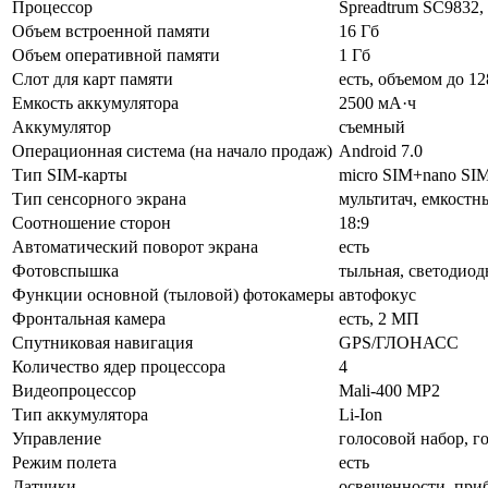
Процессор
Spreadtrum SC9832,
Объем встроенной памяти
16 Гб
Объем оперативной памяти
1 Гб
Слот для карт памяти
есть, объемом до 12
Емкость аккумулятора
2500 мА·ч
Аккумулятор
съемный
Операционная система (на начало продаж)
Android 7.0
Тип SIM-карты
micro SIM+nano SI
Тип сенсорного экрана
мультитач, емкостн
Соотношение сторон
18:9
Автоматический поворот экрана
есть
Фотовспышка
тыльная, светодиод
Функции основной (тыловой) фотокамеры
автофокус
Фронтальная камера
есть, 2 МП
Спутниковая навигация
GPS/ГЛОНАСС
Количество ядер процессора
4
Видеопроцессор
Mali-400 MP2
Тип аккумулятора
Li-Ion
Управление
голосовой набор, г
Режим полета
есть
Датчики
освещенности, при