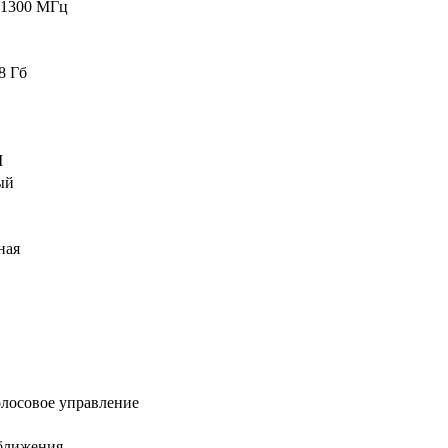
 1300 МГц
8 Гб
M
ый
ная
олосовое управление
ближения