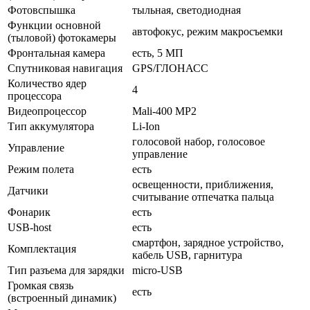
Фотовспышка
тыльная, светодиодная
Функции основной
автофокус, режим макросъемки
(тыловой) фотокамеры
Фронтальная камера
есть, 5 МП
Спутниковая навигация
GPS/ГЛОНАСС
Количество ядер
4
процессора
Видеопроцессор
Mali-400 MP2
Тип аккумулятора
Li-Ion
голосовой набор, голосовое
Управление
управление
Режим полета
есть
освещенности, приближения,
Датчики
считывание отпечатка пальца
Фонарик
есть
USB-host
есть
смартфон, зарядное устройство,
Комплектация
кабель USB, гарнитура
Тип разъема для зарядки
micro-USB
Громкая связь
есть
(встроенный динамик)