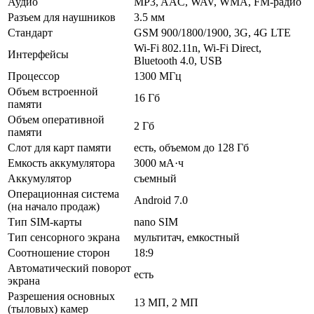
Аудио
MP3, AAC, WAV, WMA, FM-радио
Разъем для наушников
3.5 мм
Стандарт
GSM 900/1800/1900, 3G, 4G LTE
Wi-Fi 802.11n, Wi-Fi Direct,
Интерфейсы
Bluetooth 4.0, USB
Процессор
1300 МГц
Объем встроенной
16 Гб
памяти
Объем оперативной
2 Гб
памяти
Слот для карт памяти
есть, объемом до 128 Гб
Емкость аккумулятора
3000 мА·ч
Аккумулятор
съемный
Операционная система
Android 7.0
(на начало продаж)
Тип SIM-карты
nano SIM
Тип сенсорного экрана
мультитач, емкостный
Соотношение сторон
18:9
Автоматический поворот
есть
экрана
Разрешения основных
13 МП, 2 МП
(тыловых) камер