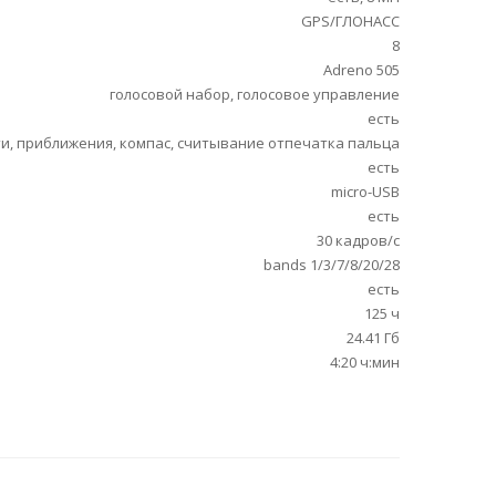
GPS/ГЛОНАСС
8
Adreno 505
голосовой набор, голосовое управление
есть
и, приближения, компас, считывание отпечатка пальца
есть
micro-USB
есть
30 кадров/с
bands 1/3/7/8/20/28
есть
125 ч
24.41 Гб
4:20 ч:мин