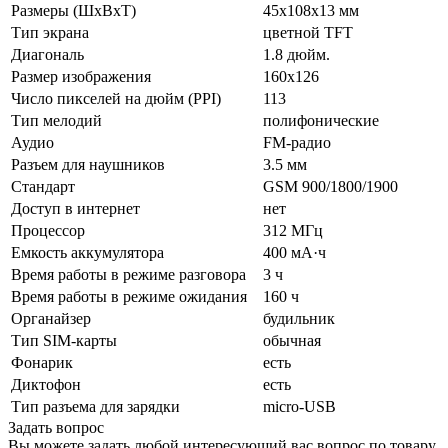
Размеры (ШxВxТ)
45x108x13 мм
Тип экрана
цветной TFT
Диагональ
1.8 дюйм.
Размер изображения
160x126
Число пикселей на дюйм (PPI)
113
Тип мелодий
полифонические
Аудио
FM-радио
Разъем для наушников
3.5 мм
Стандарт
GSM 900/1800/1900
Доступ в интернет
нет
Процессор
312 МГц
Емкость аккумулятора
400 мА·ч
Время работы в режиме разговора
3 ч
Время работы в режиме ожидания
160 ч
Органайзер
будильник
Тип SIM-карты
обычная
Фонарик
есть
Диктофон
есть
Тип разъема для зарядки
micro-USB
Задать вопрос
Вы можете задать любой интересующий вас вопрос по товару