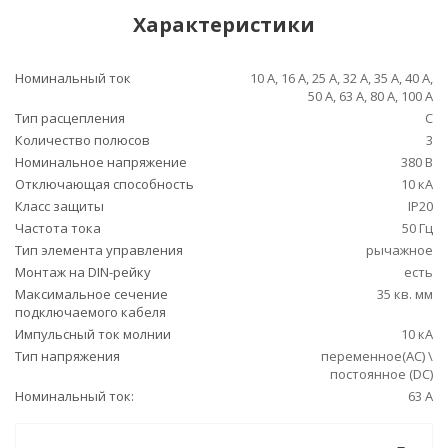
Характеристики
Номинальный ток
10 А, 16 А, 25 А, 32 А, 35 А, 40 А,
50 А, 63 А, 80 А, 100 А
Тип расцепления
C
Количество полюсов
3
Номинальное напряжение
380 В
Отключающая способность
10 кА
Класс защиты
IP20
Частота тока
50 Гц
Тип элемента управления
рычажное
Монтаж на DIN-рейку
есть
Максимальное сечение
35 кв. мм
подключаемого кабеля
Импульсный ток молнии
10 кА
Тип напряжения
переменное(AC) \
постоянное (DC)
Номинальный ток:
63 А